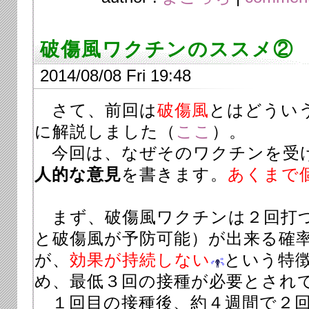
破傷風ワクチンのススメ②
2014/08/08 Fri 19:48
さて、前回は
破傷風
とはどうい
に解説しました（
ここ
）。
今回は、なぜそのワクチンを受
人的な意見
を書きます。
あくまで
まず、破傷風ワクチンは２回打
と破傷風が予防可能）が出来る確
が、
効果が持続しない
という特
め、最低３回の接種が必要とされ
１回目の接種後、約４週間で２回