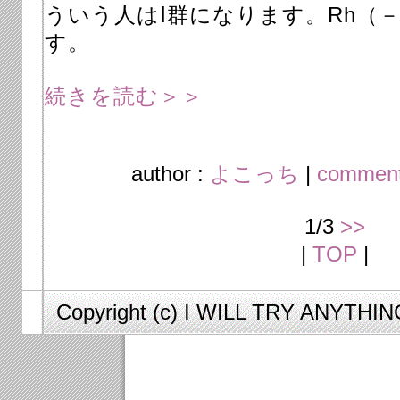
ういう人はⅠ群になります。Rh（－
す。
続きを読む＞＞
author :
よこっち
|
comment
1/3
>>
|
TOP
|
Copyright (c) I WILL TRY ANYTHING