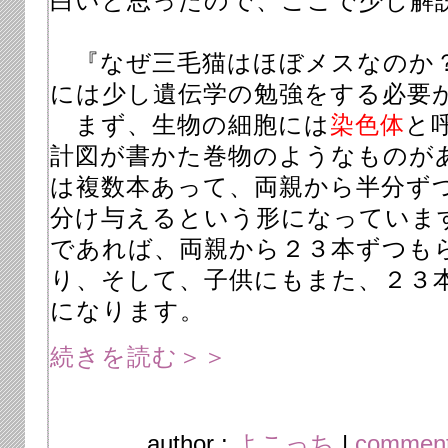
白いと思ったので、ここで少し解
『なぜ三毛猫はほぼメスなのか
には少し遺伝学の勉強をする必要
まず、生物の細胞には
染色体
と
計図が書かた巻物のようなものが
は複数本あって、両親から半分ず
分け与えるという形になっていま
であれば、両親から２３本ずつも
り、そして、子供にもまた、２３
になります。
続きを読む＞＞
author :
よこっち
|
comment