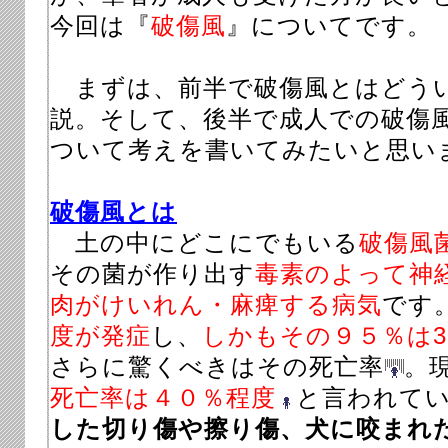
今回は『
破傷風
』についてです。
まずは、前半で破傷風とはどう
説。そして、後半で成人での破傷
ついて考えを書いてみたいと思い
破傷風とは
土の中にどこにでもいる
破傷風
その菌が作り出す
毒素のよって神
肉がけいれん・麻痺する病気
です
度が発症
し、
しかもその９５％は3
さらに驚くべきはその死亡率
。
死亡率は４０％程度
と
言われて
した切り傷や擦り傷、犬に咬まれ